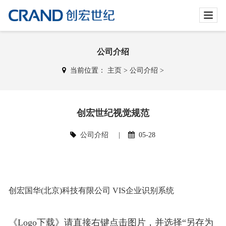
T
o
g
g
公司介绍
l
当前位置：
主页
>
公司介绍
>
e
n
a
v
创宏世纪视觉规范
i
g
公司介绍
|
05-28
a
t
i
o
n
创宏国华(北京)科技有限公司 VIS企业识别系统
《Logo下载》请直接右键点击图片，并选择“另存为